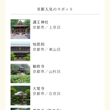
京都人気のスポット
護王神社
京都市／上京区
知恩院
京都市／東山区
勧修寺
京都市／山科区
大覚寺
京都市／右京区